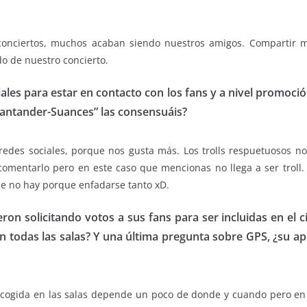
onciertos, muchos acaban siendo nuestros amigos. Compartir m
o de nuestro concierto.
ales para estar en contacto con los fans y a nivel promoció
“Santander-Suances” las consensuáis?
edes sociales, porque nos gusta más. Los trolls respuetuosos nos 
s comentarlo pero en este caso que mencionas no llega a ser tro
ue no hay porque enfadarse tanto xD.
n solicitando votos a sus fans para ser incluidas en el c
n todas las salas? Y una última pregunta sobre GPS, ¿su ap
acogida en las salas depende un poco de donde y cuando pero en