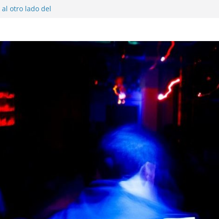
al otro lado del
 musical realmente
SX, Sofar Sounds A