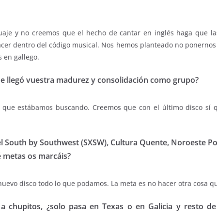
uaje y no creemos que el hecho de cantar en inglés haga que las
cer dentro del código musical. Nos hemos planteado no ponernos l
 en gallego.
que llegó vuestra madurez y consolidación como grupo?
do que estábamos buscando. Creemos que con el último disco sí
el South by Southwest (SXSW), Cultura Quente, Noroeste Pop
é metas os marcáis?
nuevo disco todo lo que podamos. La meta es no hacer otra cosa que
n a chupitos, ¿solo pasa en Texas o en Galicia y resto 