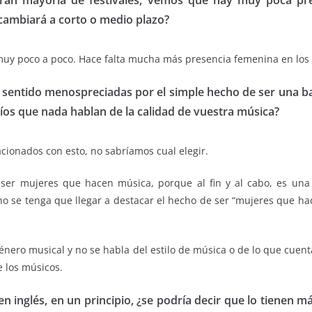
a gran mayoría de festivales, vemos que hay muy poca p
 cambiará a corto o medio plazo?
 poco a poco. Hace falta mucha más presencia femenina en los fes
is sentido menospreciadas por el simple hecho de ser una
íos que nada hablan de la calidad de vuestra música?
cionados con esto, no sabríamos cual elegir.
ser mujeres que hacen música, porque al fin y al cabo, es una 
se tenga que llegar a destacar el hecho de ser “mujeres que hace
nero musical y no se habla del estilo de música o de lo que cuent
 los músicos.
nglés, en un principio, ¿se podría decir que lo tienen má