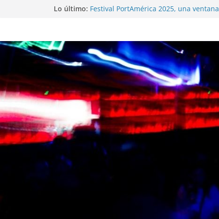
Lo último:
Festival PortAmérica 2025, una ventana 
Atlántico
El Atlantic Fest 2025 propone un menú
exquisito
Entrevista a MICHEL de Solofolar, EME-
Coruña…
Entrevista a RUMIA
Entrevista a mariagrep