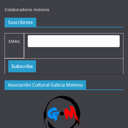
Colaboradorxs molonxs
Suscríbrete
EMAIL
Asociación Cultural Galicia Molona