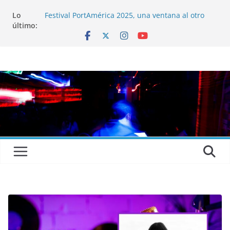
Lo
Festival PortAmérica 2025, una ventana al otro
último:
lado del Atlántico
El Atlantic Fest 2025 propone un menú musical
realmente exquisito
Entrevista a MICHEL de Solofolar, EME-SX, Sofar
Sounds A Coruña…
Entrevista a RUMIA
Entrevista a mariagrep