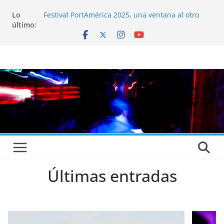
Lo
Festival PortAmérica 2025, una ventana al otro
último:
lado del Atlántico
El Atlantic Fest 2025 propone un menú musical
realmente exquisito
Entrevista a MICHEL de Solofolar, EME-SX, Sofar
Sounds A Coruña…
Entrevista a RUMIA
Entrevista a mariagrep
Últimas entradas