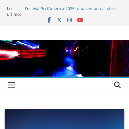
Lo
Festival PortAmérica 2025, una ventana al otro
último:
lado del Atlántico
El Atlantic Fest 2025 propone un menú musical
realmente exquisito
Entrevista a MICHEL de Solofolar, EME-SX, Sofar
Sounds A Coruña…
Entrevista a RUMIA
Entrevista a mariagrep