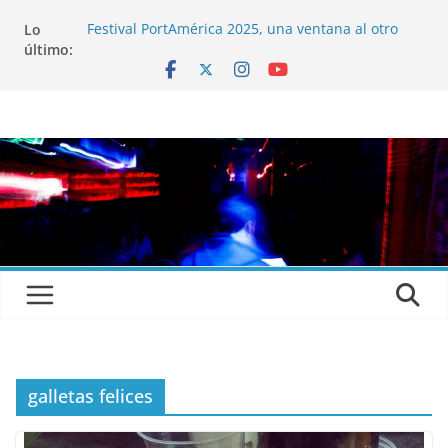
Lo
Festival PortAmérica 2025, una ventana al otro
último:
lado del Atlántico
El Atlantic Fest 2025 propone un menú musical
realmente exquisito
Entrevista a MICHEL de Solofolar, EME-SX, Sofar
Sounds A Coruña…
Entrevista a RUMIA
Entrevista a mariagrep
galletas felices