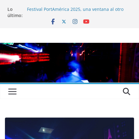
Lo
Festival PortAmérica 2025, una ventana al otro
último:
lado del Atlántico
El Atlantic Fest 2025 propone un menú musical
realmente exquisito
Entrevista a MICHEL de Solofolar, EME-SX, Sofar
Sounds A Coruña…
Entrevista a RUMIA
Entrevista a mariagrep