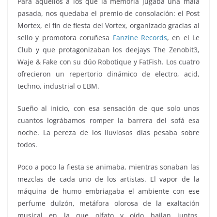
Para aquellos a los que la memoria jugaba una mala
pasada, nos quedaba el premio de consolación: el Post
Mortex, el fin de fiesta del Vortex, organizado gracias al
sello y promotora coruñesa
Fanzine Records
, en el Le
Club y que protagonizaban los deejays The Zenobit3,
Waje & Fake con su dúo Robotique y FatFish. Los cuatro
ofrecieron un repertorio dinámico de electro, acid,
techno, industrial o EBM.
Sueño al inicio, con esa sensación de que solo unos
cuantos lográbamos romper la barrera del sofá esa
noche. La pereza de los lluviosos días pesaba sobre
todos.
Poco a poco la fiesta se animaba, mientras sonaban las
mezclas de cada uno de los artistas. El vapor de la
máquina de humo embriagaba el ambiente con ese
perfume dulzón, metáfora olorosa de la exaltación
musical en la que olfato y oído bailan juntos,