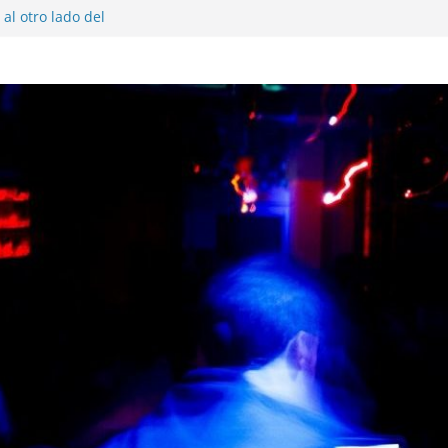
al otro lado del
 musical realmente
SX, Sofar Sounds A