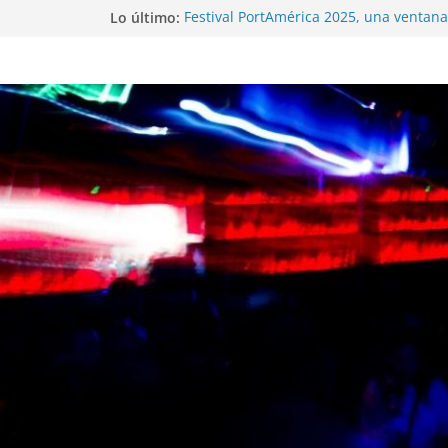
Lo último:
Festival PortAmérica 2025, una ventana 
Atlántico
El Atlantic Fest 2025 propone un menú
exquisito
Entrevista a MICHEL de Solofolar, EME-
Coruña…
Entrevista a RUMIA
Entrevista a mariagrep