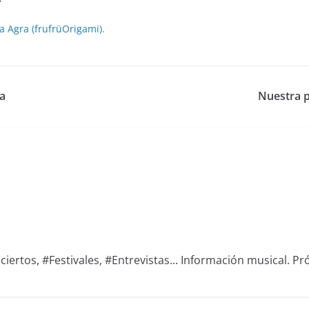
a Agra (frufrüOrigami).
a
Nuestra pr
iertos, #Festivales, #Entrevistas... Información musical. Pró