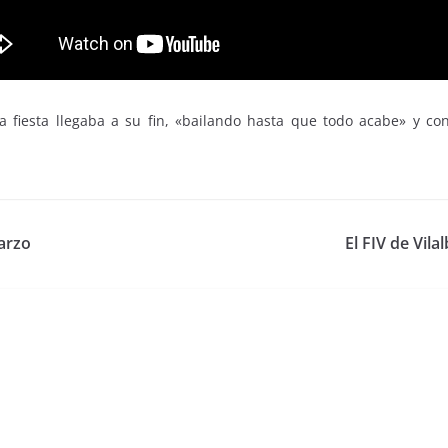
La fiesta llegaba a su fin, «bailando hasta que todo acabe» y co
arzo
El FIV de Vila