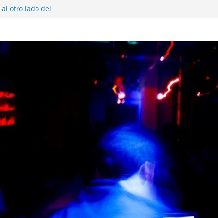
al otro lado del
 musical realmente
SX, Sofar Sounds A