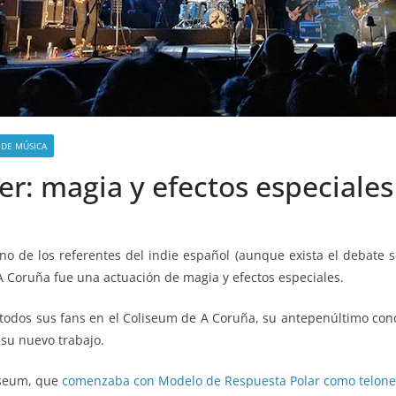
 DE MÚSICA
acer: magia y efectos especiale
uno de los referentes del indie español (aunque exista el debate s
 A Coruña fue una actuación de magia y efectos especiales.
de todos sus fans en el Coliseum de A Coruña, su antepenúltimo con
e su nuevo trabajo.
iseum, que
comenzaba con Modelo de Respuesta Polar como teloner