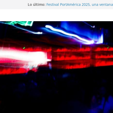
Lo último:
Festival PortAmérica 2025, una ventana 
Atlántico
El Atlantic Fest 2025 propone un menú
exquisito
Entrevista a MICHEL de Solofolar, EME-
Coruña…
Entrevista a RUMIA
Entrevista a mariagrep