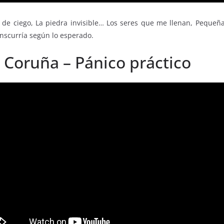
de ciego, La piedra invisible… Los seres que me llenan, Pequeñ
nscurría según lo esperado.
A Coruña – Pánico práctico