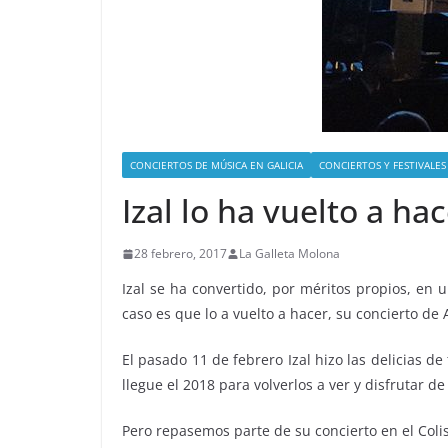
CONCIERTOS DE MÚSICA EN GALICIA
CONCIERTOS Y FESTIVALES
Izal lo ha vuelto a h
28 febrero, 2017
La Galleta Molona
Izal se ha convertido, por méritos propios, en 
caso es que lo a vuelto a hacer, su concierto de
El pasado 11 de febrero Izal hizo las delicias 
llegue el 2018 para volverlos a ver y disfrutar d
Pero repasemos parte de su concierto en el Col