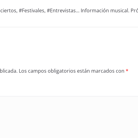
iertos, #Festivales, #Entrevistas... Información musical. Pró
blicada.
Los campos obligatorios están marcados con
*