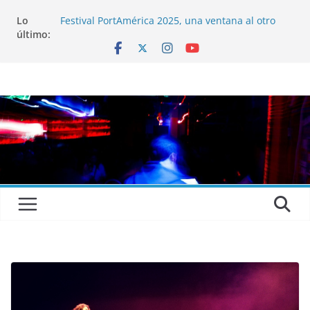
Lo
Festival PortAmérica 2025, una ventana al otro
último:
lado del Atlántico
El Atlantic Fest 2025 propone un menú musical
realmente exquisito
Entrevista a MICHEL de Solofolar, EME-SX, Sofar
Sounds A Coruña…
Entrevista a RUMIA
Entrevista a mariagrep