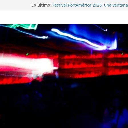
Lo último:
Festival PortAmérica 2025, una ventana 
Atlántico
El Atlantic Fest 2025 propone un menú
exquisito
Entrevista a MICHEL de Solofolar, EME-
Coruña…
Entrevista a RUMIA