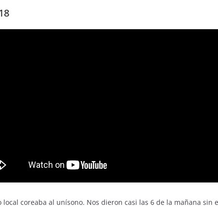
18
o local coreaba al unísono. Nos dieron casi las 6 de la mañana si