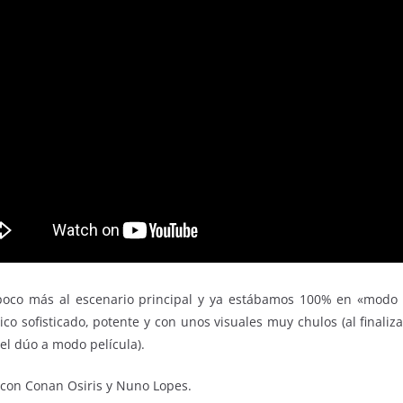
poco más al escenario principal y ya estábamos 100% en «modo
co sofisticado, potente y con unos visuales muy chulos (al finaliza
del dúo a modo película).
 con Conan Osiris y Nuno Lopes.