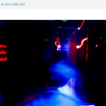
al otro lado del
 musical realmente
SX, Sofar Sounds A