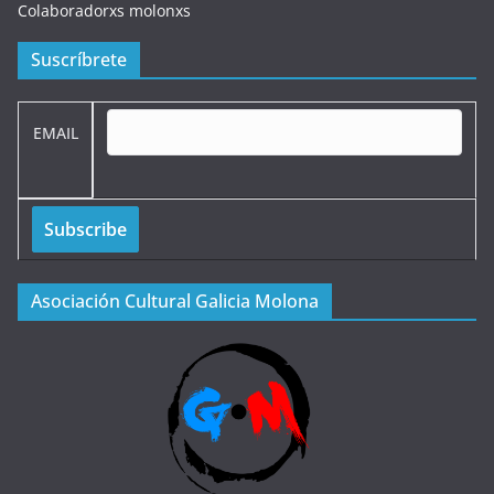
Colaboradorxs molonxs
Suscríbrete
EMAIL
Asociación Cultural Galicia Molona