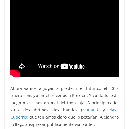
Ahora vamos a jugar a predecir el futuro… el 2018
traerá consigo muchos éxitos a Prexton. Y cuidado, este
juego no se nos da mal del todo jaja. A principios del
2017 descubrimos dos bandas (
Nunatak
y
Playa
Cuberris
) que teníamos claro que lo petarían. Alejandro
lo llegó a expresar públicamente vía twitter: