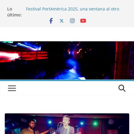
Lo
Festival PortAmérica 2025, una ventana al otro
último:
lado del Atlántico
El Atlantic Fest 2025 propone un menú musical
realmente exquisito
Entrevista a MICHEL de Solofolar, EME-SX, Sofar
Sounds A Coruña…
Entrevista a RUMIA
Entrevista a mariagrep