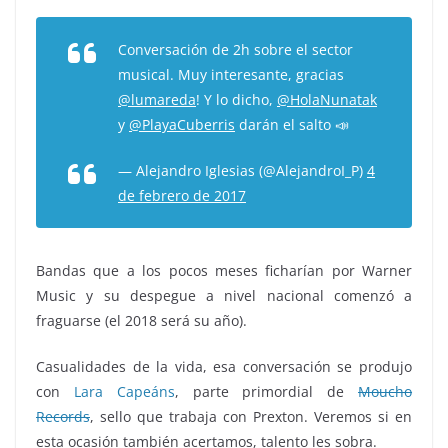
Conversación de 2h sobre el sector
musical. Muy interesante, gracias
@lumareda
! Y lo dicho,
@HolaNunatak
y
@PlayaCuberris
darán el salto 📣
— Alejandro Iglesias (@AlejandroI_P)
4
de febrero de 2017
Bandas que a los pocos meses ficharían por Warner
Music y su despegue a nivel nacional comenzó a
fraguarse (el 2018 será su año).
Casualidades de la vida, esa conversación se produjo
con
Lara Capeáns
, parte primordial de
Moucho
Records
, sello que trabaja con Prexton. Veremos si en
esta ocasión también acertamos, talento les sobra.