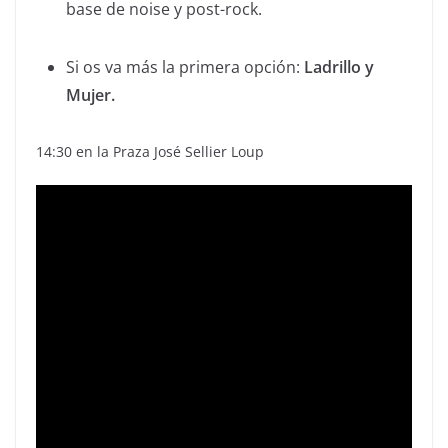
base de noise y post-rock.
Si os va más la primera opción:
Ladrillo y
Mujer.
14:30 en la Praza José Sellier Loup