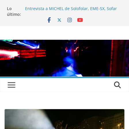
Lo
Entrevista a MICHEL de Solofolar, EME-SX, Sofar
último:
Sounds A Coruña…
Entrevista a RUMIA
Entrevista a mariagrep
Festival PortAmérica 2025, una ventana al otro
lado del Atlántico
El Atlantic Fest 2025 propone un menú musical
realmente exquisito