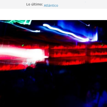
Festival PortAmérica 2025, una ventana 
Lo último:
Atlántico
El Atlantic Fest 2025 propone un menú
exquisito
Entrevista a MICHEL de Solofolar, EME-
Coruña…
Entrevista a RUMIA
Entrevista a mariagrep