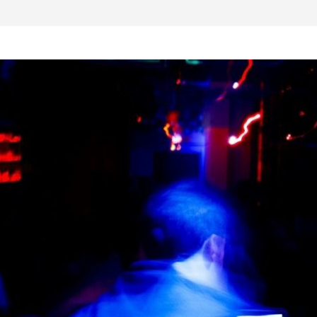
al otro lado del
 musical realmente
SX, Sofar Sounds A