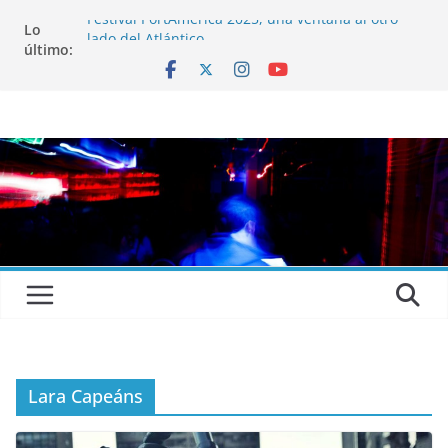
Festival PortAmérica 2025, una ventana al otro
Lo
lado del Atlántico
último:
El Atlantic Fest 2025 propone un menú musical
realmente exquisito
Entrevista a MICHEL de Solofolar, EME-SX, Sofar
Sounds A Coruña…
Entrevista a RUMIA
Entrevista a mariagrep
Lara Capeáns