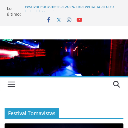
Festival PortAmérica 2025, una ventana al otro
Lo
lado del Atlántico
último:
El Atlantic Fest 2025 propone un menú musical
realmente exquisito
Entrevista a MICHEL de Solofolar, EME-SX, Sofar
Sounds A Coruña…
Entrevista a RUMIA
Entrevista a mariagrep
Festival Tomavistas