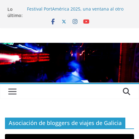
Lo
Festival PortAmérica 2025, una ventana al otro
último:
lado del Atlántico
El Atlantic Fest 2025 propone un menú musical
realmente exquisito
Entrevista a MICHEL de Solofolar, EME-SX, Sofar
Sounds A Coruña…
Entrevista a RUMIA
Entrevista a mariagrep
Asociación de bloggers de viajes de Galicia