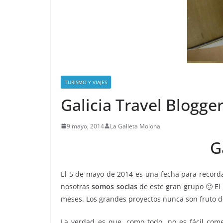
TURISMO Y VIAJES
Galicia Travel Blogge
9 mayo, 2014
La Galleta Molona
G
El 5 de mayo de 2014 es una fecha para recorda
nosotras
somos socias
de este gran grupo 🙂 El
meses. Los grandes proyectos nunca son fruto de
La verdad es que, como todo, no es fácil come