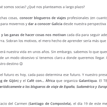
ué somos socias? ¿Qué nos planteamos a largo plazo?
uchas cosas,
conocer
blogueros de viajes
profesionales (en cuant
s para movernos y
dar a conocer Galicia
desde nuestra perspectiva
d y las ganas de hacer cosas nos motivan
cada día para seguir ad
ra. Sobran los motivos, el mero hecho de aprender sería más que s
será nuestra vida en unos años. Sin embargo, sabemos lo que que
 de un modo obsesivo sí tenemos claro a donde queremos llegar. 
tro destino 😉
e el futuro es hoy, cada paso determina ese futuro. Y nuestro pre
ng de Gijón
) y el
Café con… África
que organiza
Galantiqua
. El T
eriódicamente a los blogueros de viaje de España, Sudamérica y Euro
lacio del Carmen (
Santiago de Compostela
), el día 19 de este m