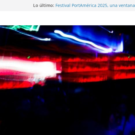
Lo último:
Festival PortAmérica 2025, una ventana 
Atlántico
El Atlantic Fest 2025 propone un menú
exquisito
Entrevista a MICHEL de Solofolar, EME-
Coruña…
Entrevista a RUMIA
Entrevista a mariagrep