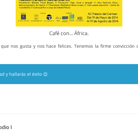
Café con… África.
 que nos gusta y nos hace felices. Tenemos la firme convicció
ad y hallarás el éxito 😉
odio I