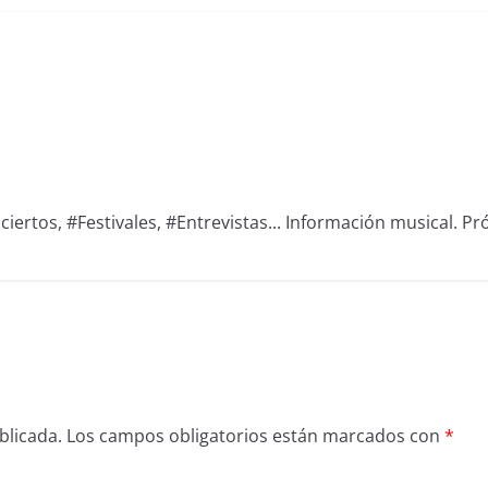
iertos, #Festivales, #Entrevistas... Información musical. Pró
blicada.
Los campos obligatorios están marcados con
*