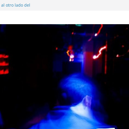
al otro lado del
 musical realmente
SX, Sofar Sounds A