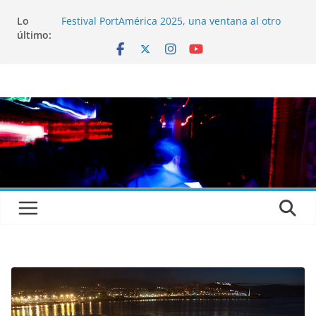
Lo
Festival PortAmérica 2025, una ventana al otro
último:
lado del Atlántico
El Atlantic Fest 2025 propone un menú musical
realmente exquisito
Entrevista a MICHEL de Solofolar, EME-SX, Sofar
Sounds A Coruña…
Entrevista a RUMIA
Entrevista a mariagrep