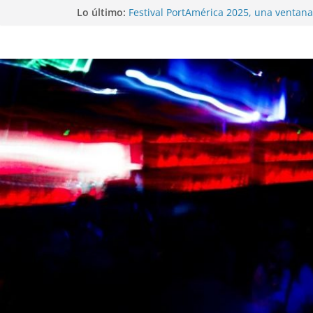
Lo último:
Festival PortAmérica 2025, una ventana 
Atlántico
El Atlantic Fest 2025 propone un menú
exquisito
Entrevista a MICHEL de Solofolar, EME-
Coruña…
Entrevista a RUMIA
Entrevista a mariagrep