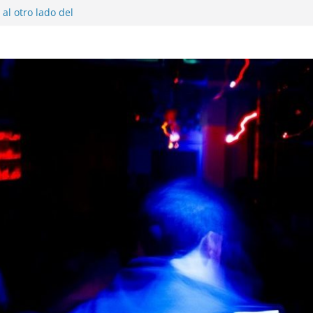
al otro lado del
 musical realmente
SX, Sofar Sounds A