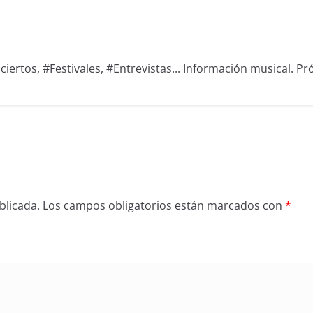
iertos, #Festivales, #Entrevistas... Información musical. Pró
blicada.
Los campos obligatorios están marcados con
*