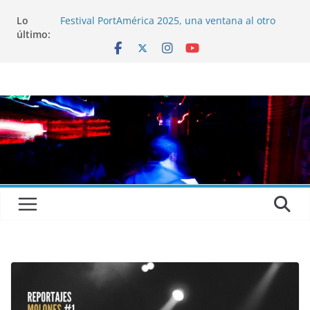
Lo
Festival PortAmérica 2025, una ventana al otro
último:
lado del Atlántico
El Atlantic Fest 2025 propone un menú musical
realmente exquisito
Entrevista a MICHEL de Solofolar, EME-SX, Sofar
Sounds A Coruña…
Entrevista a RUMIA
Entrevista a mariagrep