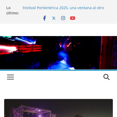
Lo
Festival PortAmérica 2025, una ventana al otro
último:
lado del Atlántico
El Atlantic Fest 2025 propone un menú musical
realmente exquisito
Entrevista a MICHEL de Solofolar, EME-SX, Sofar
Sounds A Coruña…
Entrevista a RUMIA
Entrevista a mariagrep