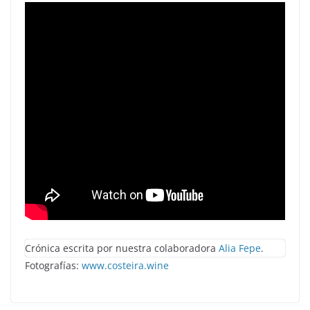
Crónica escrita por nuestra colaboradora
Alia Fepe
.
Fotografías:
www.costeira.wine