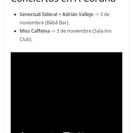
Senectud Sideral + Adrián Vallejo
-> 3 de
noviembre (Bâbâ Bar).
Miss Caffeina
-> 3 de noviembre (Sala Inn
Club).