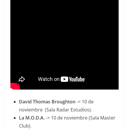
David Thomas Broughton
-> 10 de
noviembre (Sala Radar Estudios).
La M.O.D.A.
-> 10 de noviembre (Sala Master
Club).