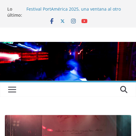
Lo
Festival PortAmérica 2025, una ventana al otro
último:
lado del Atlántico
El Atlantic Fest 2025 propone un menú musical
realmente exquisito
Entrevista a MICHEL de Solofolar, EME-SX, Sofar
Sounds A Coruña…
Entrevista a RUMIA
Entrevista a mariagrep