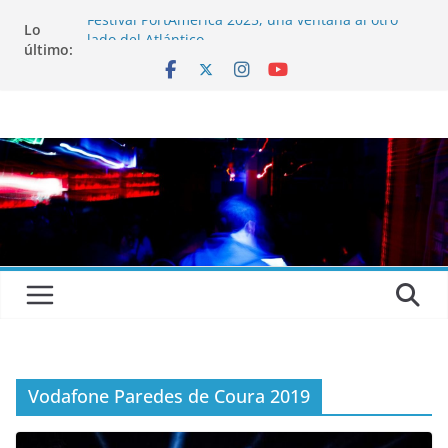
Festival PortAmérica 2025, una ventana al otro
Lo
lado del Atlántico
último:
El Atlantic Fest 2025 propone un menú musical
realmente exquisito
Entrevista a MICHEL de Solofolar, EME-SX, Sofar
Sounds A Coruña…
Entrevista a RUMIA
Entrevista a mariagrep
Vodafone Paredes de Coura 2019