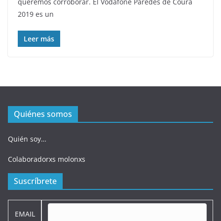
queremos corroborar. El Vodafone Paredes de Coura
2019 es un
Leer más
Quiénes somos
Quién soy…
Colaboradorxs molonxs
Suscríbrete
EMAIL