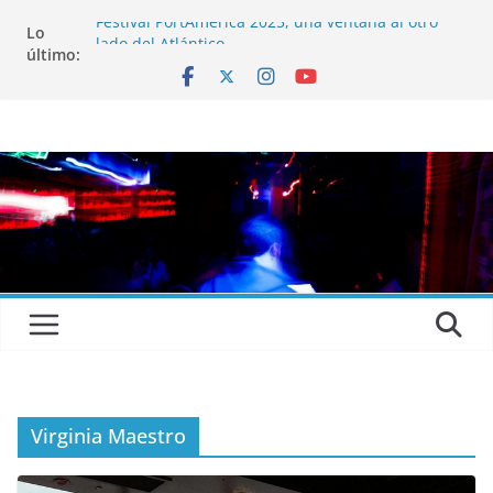
Festival PortAmérica 2025, una ventana al otro
Lo
lado del Atlántico
último:
El Atlantic Fest 2025 propone un menú musical
realmente exquisito
Entrevista a MICHEL de Solofolar, EME-SX, Sofar
Sounds A Coruña…
Entrevista a RUMIA
Entrevista a mariagrep
Virginia Maestro