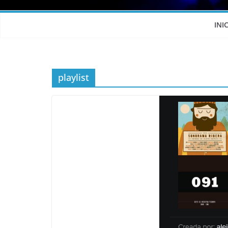
INI
playlist