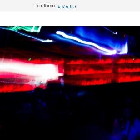
Festival PortAmérica 2025, una ventana 
Lo último:
Atlántico
El Atlantic Fest 2025 propone un menú
exquisito
Entrevista a MICHEL de Solofolar, EME-
Coruña…
Entrevista a RUMIA
Entrevista a mariagrep