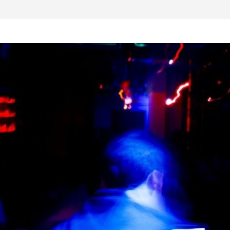
al otro lado del
 musical realmente
SX, Sofar Sounds A