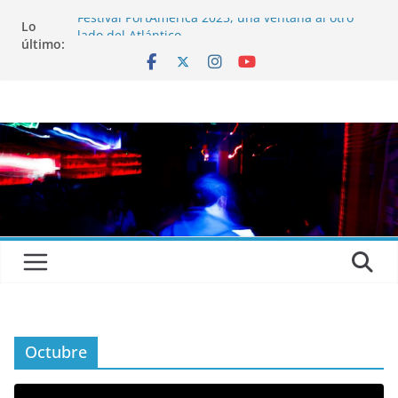
Festival PortAmérica 2025, una ventana al otro
Lo
lado del Atlántico
último:
El Atlantic Fest 2025 propone un menú musical
realmente exquisito
Entrevista a MICHEL de Solofolar, EME-SX, Sofar
Sounds A Coruña…
Entrevista a RUMIA
Entrevista a mariagrep
Octubre