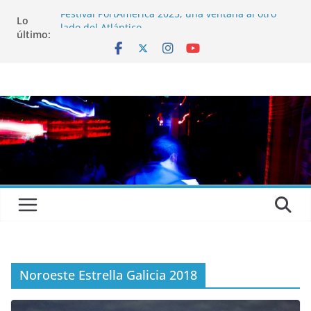
Festival PortAmérica 2025, una ventana al otro
Lo
lado del Atlántico
último:
El Atlantic Fest 2025 propone un menú musical
realmente exquisito
Entrevista a MICHEL de Solofolar, EME-SX, Sofar
Sounds A Coruña…
Entrevista a RUMIA
Entrevista a mariagrep
Noroeste Estrella Galicia 2018