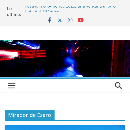
Festival PortAmérica 2025, una ventana al otro
Lo
lado del Atlántico
último:
El Atlantic Fest 2025 propone un menú musical
realmente exquisito
Entrevista a MICHEL de Solofolar, EME-SX, Sofar
Sounds A Coruña…
Entrevista a RUMIA
Entrevista a mariagrep
Mirador de Ézaro