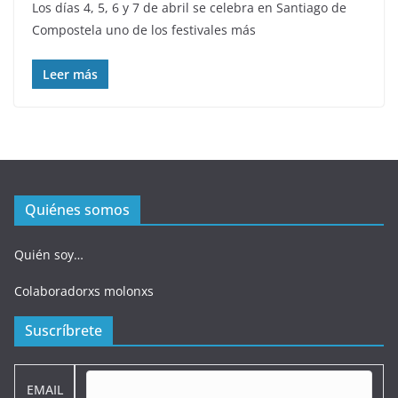
Los días 4, 5, 6 y 7 de abril se celebra en Santiago de
Compostela uno de los festivales más
Leer más
Quiénes somos
Quién soy…
Colaboradorxs molonxs
Suscríbrete
EMAIL