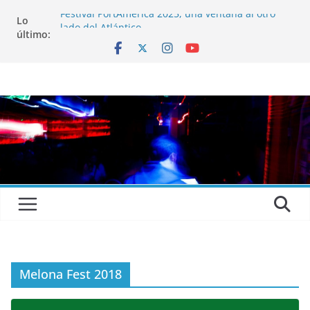
Festival PortAmérica 2025, una ventana al otro
Lo
lado del Atlántico
último:
El Atlantic Fest 2025 propone un menú musical
realmente exquisito
Entrevista a MICHEL de Solofolar, EME-SX, Sofar
Sounds A Coruña…
Entrevista a RUMIA
Entrevista a mariagrep
Melona Fest 2018