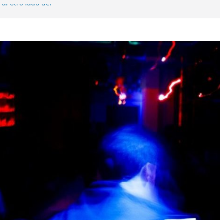
al otro lado del
 musical realmente
SX, Sofar Sounds A