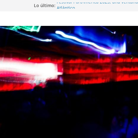
Festival PortAmérica 2025, una ventana 
Lo último:
Atlántico
El Atlantic Fest 2025 propone un menú
exquisito
Entrevista a MICHEL de Solofolar, EME-
Coruña…
Entrevista a RUMIA
Entrevista a mariagrep