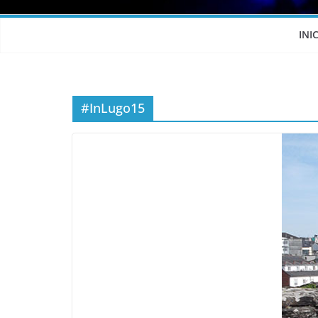
INI
#InLugo15