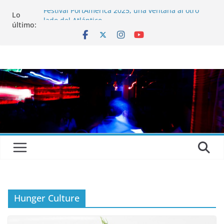
Festival PortAmérica 2025, una ventana al otro
Lo
lado del Atlántico
último:
El Atlantic Fest 2025 propone un menú musical
realmente exquisito
Entrevista a MICHEL de Solofolar, EME-SX, Sofar
Sounds A Coruña…
Entrevista a RUMIA
Entrevista a mariagrep
Hunger Culture