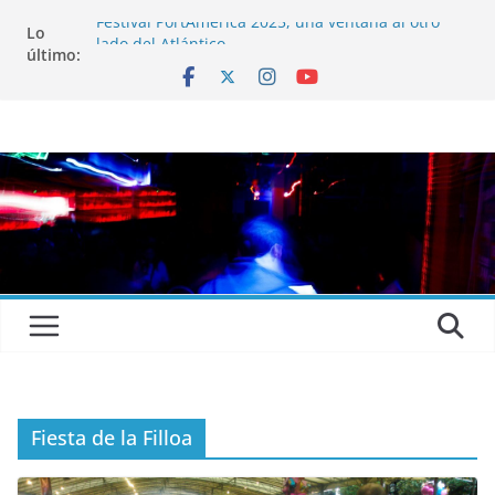
Festival PortAmérica 2025, una ventana al otro
Lo
lado del Atlántico
último:
El Atlantic Fest 2025 propone un menú musical
realmente exquisito
Entrevista a MICHEL de Solofolar, EME-SX, Sofar
Sounds A Coruña…
Entrevista a RUMIA
Entrevista a mariagrep
Fiesta de la Filloa