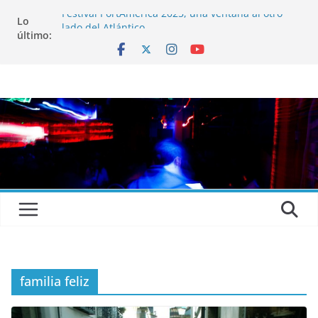
Festival PortAmérica 2025, una ventana al otro
Lo
lado del Atlántico
último:
El Atlantic Fest 2025 propone un menú musical
realmente exquisito
Entrevista a MICHEL de Solofolar, EME-SX, Sofar
Sounds A Coruña…
Entrevista a RUMIA
Entrevista a mariagrep
familia feliz