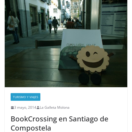
TURISMO Y VIAJES
3 mayo, 2014
La Galleta Molona
BookCrossing en Santiago de
Compostela