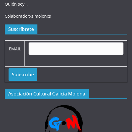
Quién soy…
Colaboradorxs molonxs
Suscríbrete
EMAIL
Asociación Cultural Galicia Molona