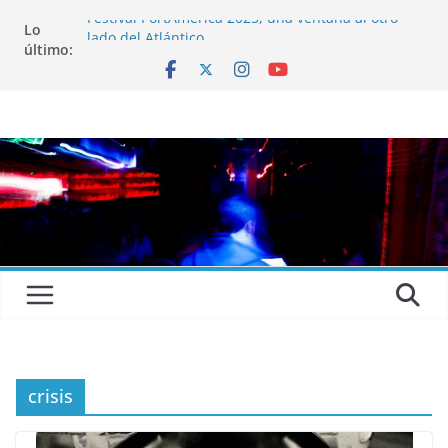
Festival PortAmérica 2025, una ventana al otro
Lo
lado del Atlántico
último:
El Atlantic Fest 2025 propone un menú musical
realmente exquisito
Entrevista a MICHEL de Solofolar, EME-SX, Sofar
Sounds A Coruña…
Entrevista a RUMIA
Entrevista a mariagrep
crisis