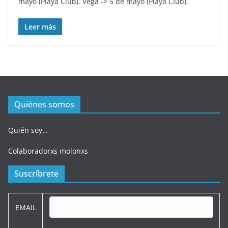
mayo (Playa Club). Vega -> 5 de mayo (Playa Club).
Leer más
Quiénes somos
Quién soy…
Colaboradorxs molonxs
Suscríbrete
EMAIL