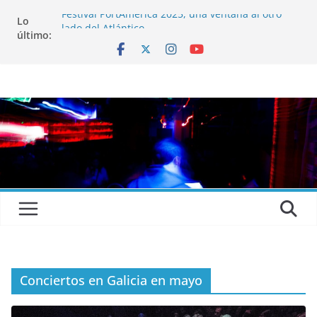
Festival PortAmérica 2025, una ventana al otro
Lo
lado del Atlántico
último:
El Atlantic Fest 2025 propone un menú musical
realmente exquisito
Entrevista a MICHEL de Solofolar, EME-SX, Sofar
Sounds A Coruña…
Entrevista a RUMIA
Entrevista a mariagrep
Conciertos en Galicia en mayo