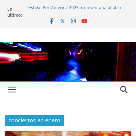
Lo
Festival PortAmérica 2025, una ventana al otro
último:
lado del Atlántico
El Atlantic Fest 2025 propone un menú musical
realmente exquisito
Entrevista a MICHEL de Solofolar, EME-SX, Sofar
Sounds A Coruña…
Entrevista a RUMIA
Entrevista a mariagrep
conciertos en enero