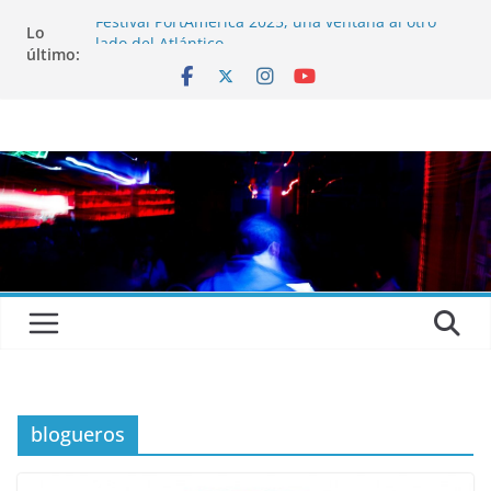
Festival PortAmérica 2025, una ventana al otro
Lo
lado del Atlántico
último:
El Atlantic Fest 2025 propone un menú musical
realmente exquisito
Entrevista a MICHEL de Solofolar, EME-SX, Sofar
Sounds A Coruña…
Entrevista a RUMIA
Entrevista a mariagrep
blogueros