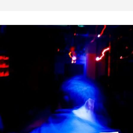
al otro lado del
 musical realmente
SX, Sofar Sounds A