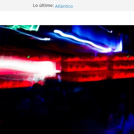
Festival PortAmérica 2025, una ventana 
Lo último:
Atlántico
El Atlantic Fest 2025 propone un menú
exquisito
Entrevista a MICHEL de Solofolar, EME-
Coruña…
Entrevista a RUMIA
Entrevista a mariagrep