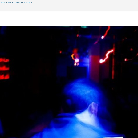
al otro lado del
 musical realmente
SX, Sofar Sounds A