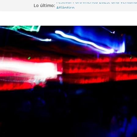
Lo último:
Festival PortAmérica 2025, una ventana 
Atlántico
El Atlantic Fest 2025 propone un menú
exquisito
Entrevista a MICHEL de Solofolar, EME-
Coruña…
Entrevista a RUMIA
Entrevista a mariagrep