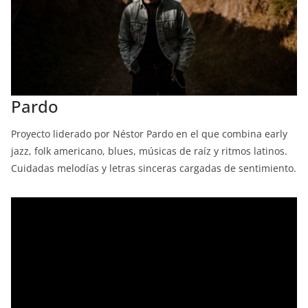
Pardo
Proyecto liderado por Néstor Pardo en el que combina early
jazz, folk americano, blues, músicas de raíz y ritmos latinos.
Cuidadas melodías y letras sinceras cargadas de sentimiento.
Reproductor
de
vídeo