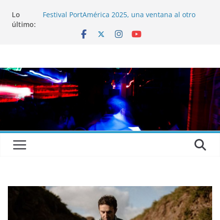
Lo
Festival PortAmérica 2025, una ventana al otro
último:
lado del Atlántico
El Atlantic Fest 2025 propone un menú musical
realmente exquisito
Entrevista a MICHEL de Solofolar, EME-SX, Sofar
Sounds A Coruña…
Entrevista a RUMIA
Entrevista a mariagrep