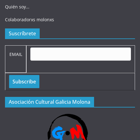
Quién soy…
Colaboradorxs molonxs
Suscríbrete
EMAIL
Asociación Cultural Galicia Molona