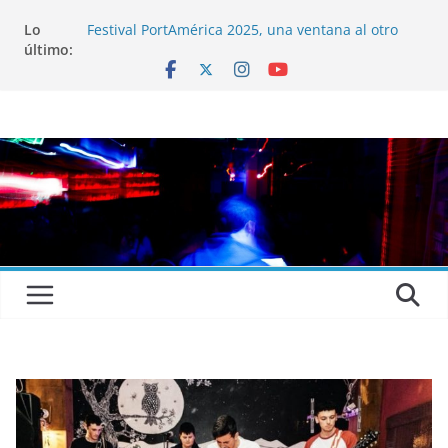
Lo
Festival PortAmérica 2025, una ventana al otro
último:
lado del Atlántico
El Atlantic Fest 2025 propone un menú musical
realmente exquisito
Entrevista a MICHEL de Solofolar, EME-SX, Sofar
Sounds A Coruña…
Entrevista a RUMIA
Entrevista a mariagrep