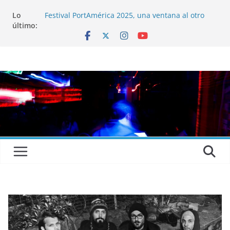
Lo
Festival PortAmérica 2025, una ventana al otro
último:
lado del Atlántico
El Atlantic Fest 2025 propone un menú musical
realmente exquisito
Entrevista a MICHEL de Solofolar, EME-SX, Sofar
Sounds A Coruña…
Entrevista a RUMIA
Entrevista a mariagrep