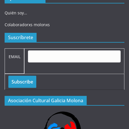
Quién soy…
Colaboradorxs molonxs
Suscríbrete
EMAIL
Asociación Cultural Galicia Molona