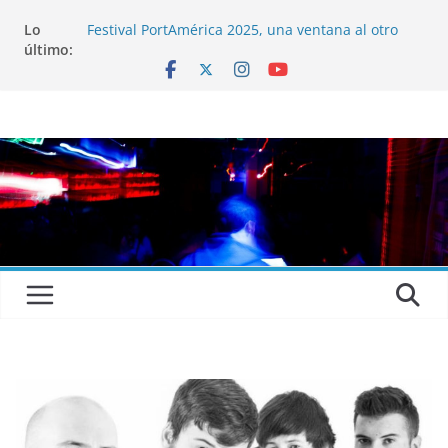
Lo
Festival PortAmérica 2025, una ventana al otro
último:
lado del Atlántico
El Atlantic Fest 2025 propone un menú musical
realmente exquisito
Entrevista a MICHEL de Solofolar, EME-SX, Sofar
Sounds A Coruña…
Entrevista a RUMIA
Entrevista a mariagrep