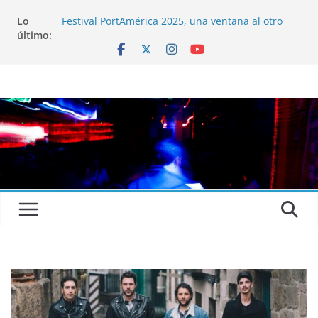
Lo
Festival PortAmérica 2025, una ventana al otro
último:
lado del Atlántico
El Atlantic Fest 2025 propone un menú musical
realmente exquisito
Entrevista a MICHEL de Solofolar, EME-SX, Sofar
Sounds A Coruña…
Entrevista a RUMIA
Entrevista a mariagrep