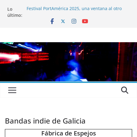
Lo
Festival PortAmérica 2025, una ventana al otro
último:
lado del Atlántico
El Atlantic Fest 2025 propone un menú musical
realmente exquisito
Entrevista a MICHEL de Solofolar, EME-SX, Sofar
Sounds A Coruña…
Entrevista a RUMIA
Entrevista a mariagrep
Bandas indie de Galicia
Fábrica de Espejos