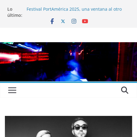
Lo
Festival PortAmérica 2025, una ventana al otro
último:
lado del Atlántico
El Atlantic Fest 2025 propone un menú musical
realmente exquisito
Entrevista a MICHEL de Solofolar, EME-SX, Sofar
Sounds A Coruña…
Entrevista a RUMIA
Entrevista a mariagrep